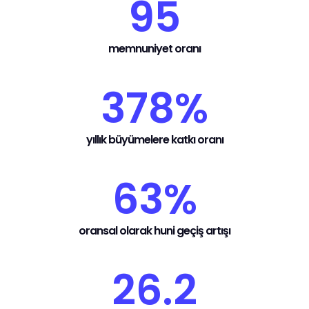
95
memnuniyet oranı
378%
yıllık büyümelere katkı oranı
63%
oransal olarak huni geçiş artışı
26.2