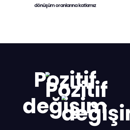
dönüşüm oranlarına katkımız
Pozitif
değişim