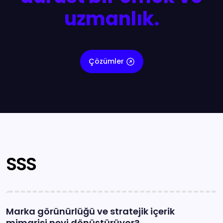
uzmanlık.
Çözümler
SSS
Marka görünürlüğü ve stratejik içerik
mimarisi neyi dönüştürüyor?